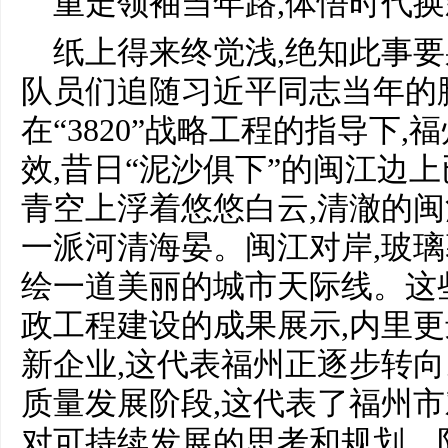
重走领袖当年路,体悟时代
纸上得来终觉浅,绝知此事要
队员们追随习近平同志当年的
在“3820”战略工程的指导下
效,昔日“泥沙俱下”的闽江边
青空上浮着悠悠白云,清澈的闽
一派河清海晏。闽江对岸,玻璃
绘一道美丽的城市天际线。这
政工程建设的成果展示,内里
新企业,这代表福州正逐步转
质量发展阶段,这代表了福州
对可持续发展的思考和规划。