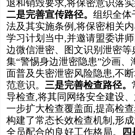
退和销毁要求,将保密意识落
二是完善宣传路径。
组织全体
法及其实施条例,将保密相关
学习计划当中,并邀请盟委讲师
边微信泄密、图文识别泄密等
集“警惕身边泄密隐患”沙画、
面普及失密泄密风险隐患,不
范意识。
三是完善检查路径。
导检查,将其同网络安全建设、
一步扩大检查覆盖面,提高检查
构建了常态长效检查机制,形
全员配合的良好工作格局。
四