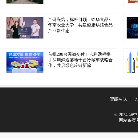
产研兴焙，标杆引领：锦华食品×
华南农业大学，共建健康烘焙食品
产业新生态
首批200台圆满交付！吉利远程携
手深圳鲜途落地千台冷藏车战略合
作，共启绿色冷链新篇
智能网联
© 2024 华中新
网站备案