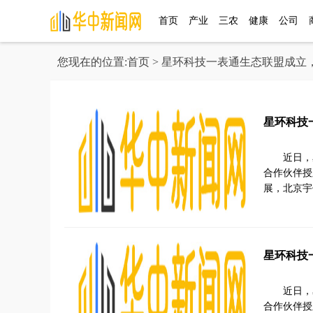
首页
产业
三农
健康
公司
您现在的位置:
首页
> 星环科技一表通生态联盟成立
星环科技
近日，
合作伙伴授
展，北京宇
星环科技
近日，
合作伙伴授