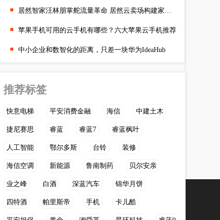
居然智家汪林朋掌舵流量革命 居然云卖场构建家居营销新生态
苹果手机可用的云手机有哪些？六大苹果云手机推荐
中小企业和数智化的距离，只差一块华为IdeaHub
推荐标签
快意电梯
平安消费金融
海信
中建土木
捷尼赛思
睿蓝
睿蓝7
睿蓝枫叶
人工智能
鄂尔多斯
台铃
装修
海信空调
新能源
鲁南制药
贝尔安亲
业之峰
白酒
深蓝汽车
锦华月饼
四特酒
帕里斯帝
手机
卡儿酷