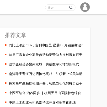
推荐文章
同比上涨超31%，吉利中国星·星越L 6月销量突破2万辆
首届广东省企业家徒步活动赛暨助力乡村振兴百千万工程项目推介会
政学企精英齐聚南京城，共话数字化转型新模式
南洋珠宝晋江万达店惊艳亮相，引领新中式美学新时尚
探索星坤高精度检测开关：智能自动化的得力助手！
中西医结合 治养同步 ▏杭州天目山医院特色综合诊疗新模式让“男”
中建土木西北公司总部持续开展准军事化训练