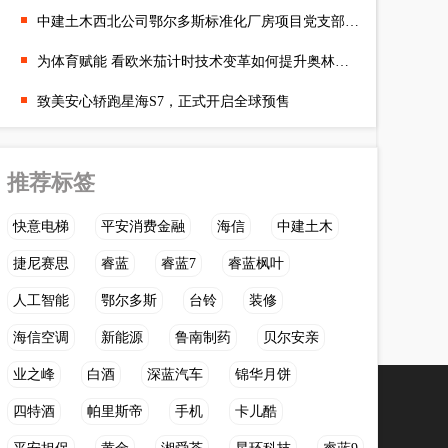
中建土木西北公司鄂尔多斯标准化厂房项目党支部开展慰问老兵主题
为体育赋能 看欧米茄计时技术变革如何提升奥林匹克运动
致美安心轿跑星海S7，正式开启全球预售
推荐标签
快意电梯
平安消费金融
海信
中建土木
捷尼赛思
睿蓝
睿蓝7
睿蓝枫叶
人工智能
鄂尔多斯
台铃
装修
海信空调
新能源
鲁南制药
贝尔安亲
业之峰
白酒
深蓝汽车
锦华月饼
四特酒
帕里斯帝
手机
卡儿酷