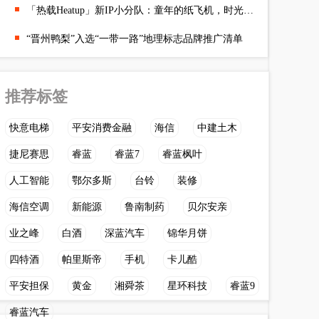
「热载Heatup」新IP小分队：童年的纸飞机，时光中重聚
“晋州鸭梨”入选“一带一路”地理标志品牌推广清单
推荐标签
快意电梯
平安消费金融
海信
中建土木
捷尼赛思
睿蓝
睿蓝7
睿蓝枫叶
人工智能
鄂尔多斯
台铃
装修
海信空调
新能源
鲁南制药
贝尔安亲
业之峰
白酒
深蓝汽车
锦华月饼
四特酒
帕里斯帝
手机
卡儿酷
平安担保
黄金
湘舜茶
星环科技
睿蓝9
睿蓝汽车