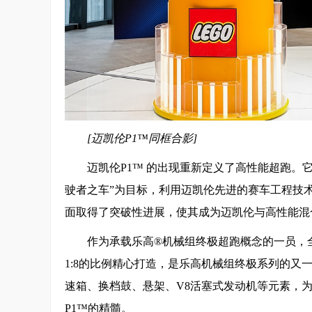
[迈凯伦P1™同框合影]
迈凯伦P1
™ 的出现重新定义了高性能超跑。
驶者之车”为目标，利用迈凯伦先进的赛车工程技术
面取得了突破性进展，使其成为迈凯伦与高性能混
作为承载乐高®机械组终极超跑概念的一员，
1:8的比例精心打造，是乐高机械组终极系列的又一
速箱、换档鼓、悬架、V8活塞式发动机等元素，
P1
™的精髓。