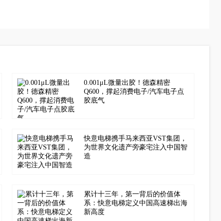
0.001μL微量出胶！德森精密
Q600，撑起消费电子/汽车电子点
胶底气
快意电梯携手马来西亚VST集团，
为世界文化遗产旁豪宅注入中国智
造
累计十三年，第一背后的价值体
系：快意电梯定义中国高速梯出海
新高度