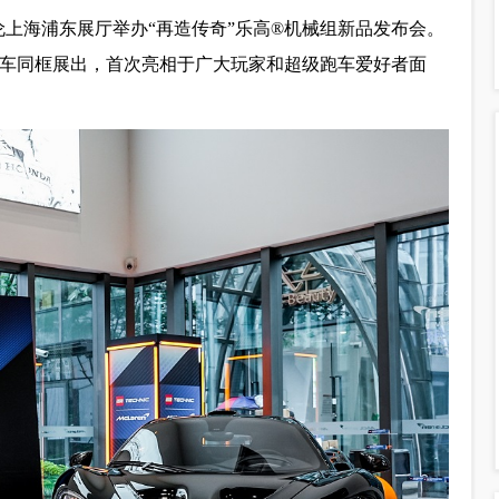
伦上海浦东展厅举办“再造传奇”乐高®机械组新品发布会。
实车同框展出，首次亮相于广大玩家和超级跑车爱好者面