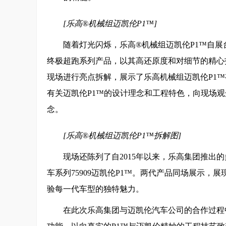
[乐高®机械组迈凯伦P1™]
随着灯光闪烁，乐高®机械组迈凯伦P1™自
终极超跑系列产品，以其高还原度和对细节的精心
现场进行亮点拆解，展示了乐高机械组迈凯伦P1
有关迈凯伦P1™的设计理念和工程特色，向现场观
念。
[乐高®机械组迈凯伦P1™拆解图]
现场还陈列了自2015年以来，乐高集团推出
车系列75909迈凯伦P1™。两代产品同场展示
验每一代车型的独特魅力。
在此次乐高集团与迈凯伦汽车公司的合作过程