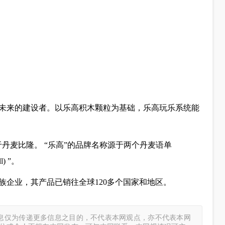
未来的建设者。以乐高积木颗粒为基础，乐高玩乐系统能
sen 创立于丹麦比隆。 “乐高”的品牌名称源于两个丹麦语单
) ”。
族企业，其产品已销往全球120多个国家和地区。
息仅为传递更多信息之目的，不代表本网观点，亦不代表本网