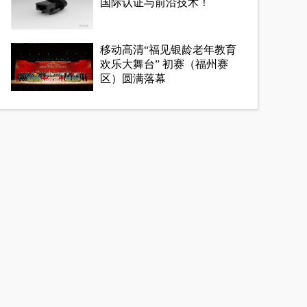
国际认证与前沿技术！
移动高清“福见银龄老年教育
欢乐大舞台” 初赛（福州赛
区）圆满落幕